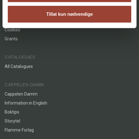
AGENCY
About
Tillat kun nødvendige
Contact
Cookies
What Do You Feel Now?
: Enkle
Grants
råd mot indre uro
Cecilie Benneche
CATALOGUES
Innbundet
Bokmål
2022
All Catalogues
CAPPELEN DAMM
Cappelen Damm
Information in English
Boktips
Storytel
Flamme Forlag