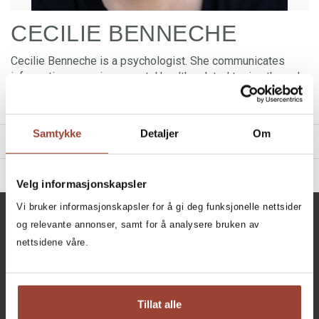
CECILIE BENNECHE
Cecilie Benneche is a psychologist. She communicates
information on various mental health-related topics through
articles and lectures, answers questions in
Psykisk
helse
magazine, and leads the
denfølelsen
project
.
Samtykke
Detaljer
Om
TITLES
BIBLIOGRAPHY
Velg informasjonskapsler
2026 - Selvfølelse
Vi bruker informasjonskapsler for å gi deg funksjonelle nettsider
Filter
2022 - Hva føler du nå?
og relevante annonser, samt for å analysere bruken av
All, All, All
nettsidene våre.
+
CATEGORY
Self-Worth – A Journey of
Coming Home
: En liten bok om å
All
Facebook
Instagram
komme hjem
Cecilie Benneche
Self Help (2)
Tillat alle
Innbundet
Bokmål
2026