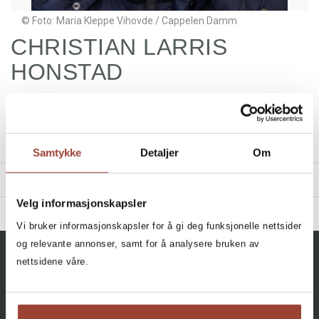
© Foto: Maria Kleppe Vihovde / Cappelen Damm
CHRISTIAN LARRIS
HONSTAD
Christian Honstad, known as Christian Larris, is the head
chef at Brasserie Hansken in Oslo. He's a former Commis at
the Norwegian National Chefs' Team and chef at the Junior
Chefs' National Team.
Samtykke
Detaljer
Om
TITLES
Velg informasjonskapsler
BIBLIOGRAPHY
Vi bruker informasjonskapsler for å gi deg funksjonelle nettsider
2024 - Klippfisk
og relevante annonser, samt for å analysere bruken av
Filter
nettsidene våre.
All, All, All
+
CATEGORY
Salt Cod
: Historien - reisen -
oppskriftene