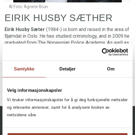
© Foto: Agnete Brun
EIRIK HUSBY SÆTHER
Eirik Husby Sæter
(1984-) is born and raised in the area of
Bjørndal in Oslo. He has studied criminology, and in 2009 he
graduated from The Norwegian Police Academy. As well as
being a writer, he works as a police officer at the Crime
Guard in Oslo. Pornomania is his fifth novel.
Samtykke
Detaljer
Om
TITLES
REVIEWS
Velg informasjonskapsler
"Sett av den døde
er en eksepsjonelt god kriminalroman,
Filter
BIBLIOGRAPHY
Vi bruker informasjonskapsler for å gi deg funksjonelle nettsider
som jeg virkelig håper folk får øyene opp for.»
og relevante annonser, samt for å analysere bruken av
All, All, All, All
2018 - Sett av den døde
Simen Ingemundsen, Boktimmy
nettsidene våre.
+
2017 - Det blå barnet
CATEGORY
SEEN BY THE DEAD
Eirik Husby Sæther
2017 - Pornomania
All
"Det er tydelig at Eirik Husby Sæther er kjent med miljøene