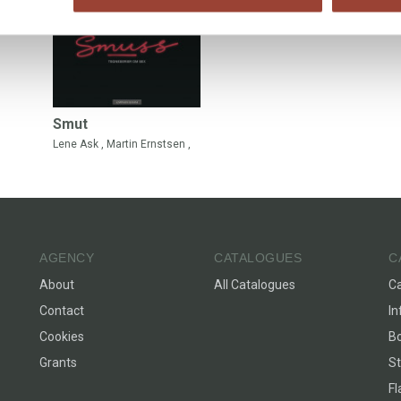
Smut
Lene Ask
,
Martin Ernstsen
,
Lars Fiske
,
Sindre Wexelsen
Goksøyr
,
Flu Hartberg
,
Anders Nordmo Kvammen
,
Sigbjørn Lilleeng
,
Tor Erling
Naas
og
Inga Sætre
AGENCY
CATALOGUES
C
About
All Catalogues
C
Contact
In
Cookies
Bo
Grants
St
F