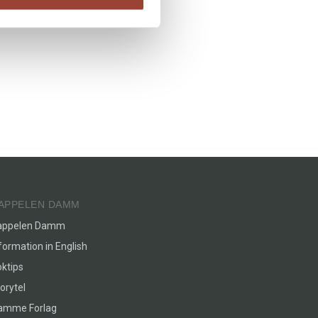
APPELEN DAMM
appelen Damm
formation in English
ktips
orytel
lamme Forlag