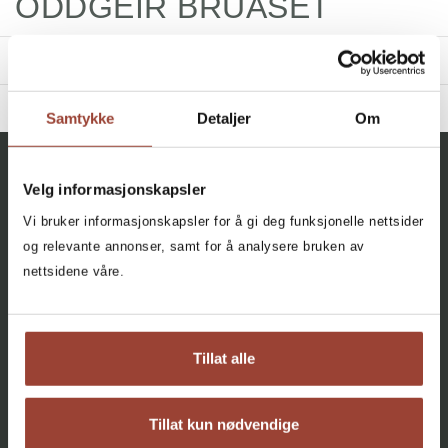
ODDGEIR BRUASET
TITLES
BIBLIOGRAPHY
Samtykke
Detaljer
Om
2014 - Der ingen skulle tru at nokon kunne bu IV
Filter
All, All, All
Velg informasjonskapsler
+
Vi bruker informasjonskapsler for å gi deg funksjonelle nettsider
CATEGORY
Where Nobody would have
og relevante annonser, samt for å analysere bruken av
Though that Anybody could Live
All
Facebook
Instagram
Oddgeir Bruaset
nettsidene våre.
Narrative Non-fiction (1)
Innbundet
Bokmål
2014
AGENCY
About
Tillat alle
Contact
Cookies
Tillat kun nødvendige
Grants