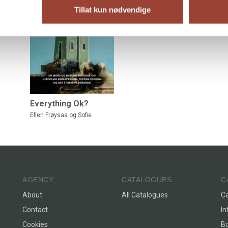
Tillat kun nødvendige
Everything Ok?
Ellen Frøysaa
og
Sofie
Frøysaa
AGENCY
CATALOGUES
C
About
All Catalogues
C
Contact
In
Cookies
Bo