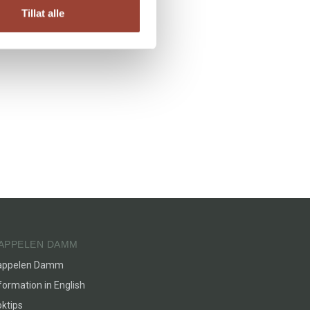
Tillat alle
APPELEN DAMM
appelen Damm
formation in English
ktips