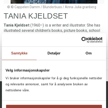
© © Cappelen Damm / Blunderbuss / Anna-Julia granberg
TANIA KJELDSET
Tania Kjeldset
(1960–) is a writer and illustrator. She has
illustrated several children’s books, picture books, school
books, and is herself the author of eight children’s books.
Halloween
is her debut for audult readers.
TITLES
Samtykke
Detaljer
Om
REVIEWS
Velg informasjonskapsler
“Jeg liker boka fordi den er spennende og litt skummel,
Filter
BIBLIOGRAPHY
men også fordi den ermorsom. Boka passer for litt større
Vi bruker informasjonskapsler for å gi deg funksjonelle nettsider
barn som kan lese selv (…)”
All, All, All, All
2025 - Uten ankemulighet
og relevante annonser, samt for å analysere bruken av
+
Sara Evensen Helgerud (10), Foreldre & Barn, Juniortipset
nettsidene våre.
2017 - Halloween
AGE
Stine og de bankende hjertene
Tania Kjeldset
2015 - Volum
All
Series
Stine 4
6 - 9 years (5)
"Juli av Tania Kjeldset er kanskje en av de beste bøkene jeg
2010 - Stine på klassetur