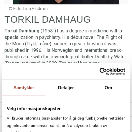
© Foto: Lina Hindrum
TORKIL DAMHAUG
Torkil Damhaug
(1958-) has a degree in medicine with a
specialization in psychiatry. His début novel, The Flight of
the Moon (Flykt, måne) caused a great stir when it was
published in 1996. His Norwegian and international break-
through came with the psychological thriller Death by Water
(Døden ved vann) in 2009. The novel has since
beenoptioned for a movie. For the novel Fireraiser
(Ildmannen), Damhaug was awarded the prestigious
Riverton Prize for best crime fiction novel in 2011. He was
Samtykke
Detaljer
Om
again awarded the Riverton Prize 2016 for the crime novel
A Fifth Season.
Velg informasjonskapsler
TITLES
Vi bruker informasjonskapsler for å gi deg funksjonelle nettsider
REVIEWS
og relevante annonser, samt for å analysere bruken av