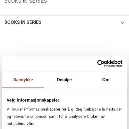
BOOKS IN SERIES
BOOKS IN SERIES
BOOKS
2
Filter
All, All, All, Fotball-serien
+
Samtykke
Detaljer
Om
AGE
All
10+ (2)
Velg informasjonskapsler
6 - 9 years (2)
Vi bruker informasjonskapsler for å gi deg funksjonelle nettsider
+
SERIES
og relevante annonser, samt for å analysere bruken av
All
nettsidene våre.