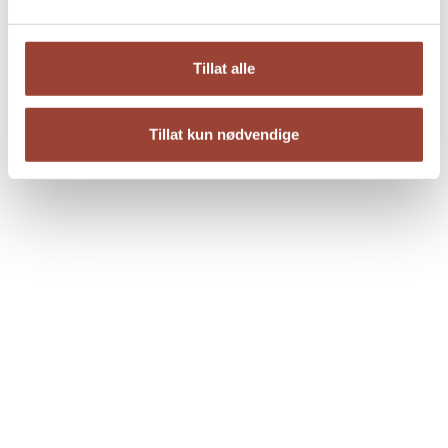
Fotball-serien (2)
Tillat alle
More Than A Player
More than a club
Peder Inge Knutsen Samdal
Peder Inge Knutsen Samdal
Tillat kun nødvendige