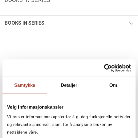
BOOKS IN SERIES
BOOKS IN SERIES
BOOKS
1
Filter
All, All, All, All, Olav-
bøkene
Samtykke
Detaljer
Om
+
CATEGORY
All
Velg informasjonskapsler
Children's Books (1)
+
Vi bruker informasjonskapsler for å gi deg funksjonelle nettsider
AGE
og relevante annonser, samt for å analysere bruken av
All
nettsidene våre.
3 - 5 years (1)