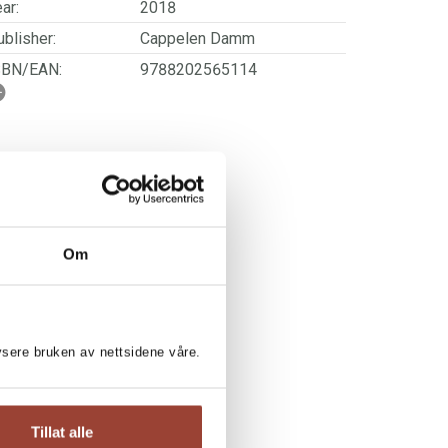
ar:
2018
blisher:
Cappelen Damm
SBN/EAN:
9788202565114
rwegian title:
Grønnere!
orwegian subtitle:
Lag, smak og del vegansk
mat fra hele verden
ages:
204
Om
lysere bruken av nettsidene våre.
Tillat alle
IA FROGNER: