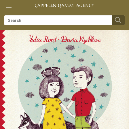
Toggle
Toggle
TIL
navigation
navigation
FORSIDEN
es
us