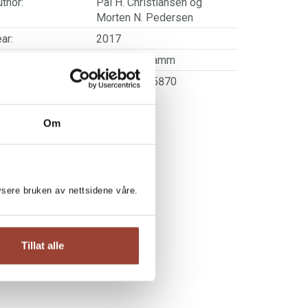
thor:
Pål H. Christiansen
og
Morten N. Pedersen
ar:
2017
blisher:
Cappelen Damm
SBN/EAN:
9788202555870
ge:
2 - 5
rwegian title:
Om
Mons og Mona lager
grønnsaksuppe
ages:
32
lustrator:
Pedersen, Morten N.
lysere bruken av nettsidene våre.
ries:
Mons og Mona
Tillat alle