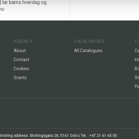
] tar barns hverdag og
no
AGENCY
CATALOGUES
C
About
All Catalogues
C
Contact
In
Cookies
Bo
Grants
St
F
siting address: Stortingsgata 28, 0161 Oslo | Tel. : +47 21 61 65 00