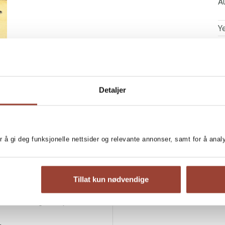
Au
Ye
Pu
I
A
Detaljer
No
P
Il
r å gi deg funksjonelle nettsider og relevante annonser, samt for å ana
Se
ed mamma. De har kjøpt masse
g Mona får hjelpe til å kutte
Tillat kun nødvendige
hvem som ligner mest på et
! De må følge et spor for å