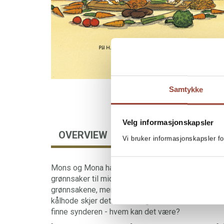
Samtykke
Velg informasjonskapsler
OVERVIEW
BOOKS IN SERIES
Vi bruker informasjonskapsler fo
Mons og Mona har vært i butikken og handlet m
grønnsaker til middag. De skal lage suppe. Mons o
grønnsakene, men når de begynner å krangle om 
kålhode skjer det noe. Alle grønnsakene blir borte
finne synderen - hvem kan det være?