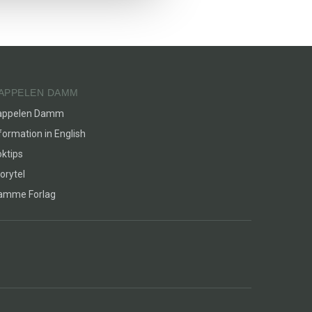
APPELEN DAMM
appelen Damm
formation in English
ktips
orytel
lamme Forlag