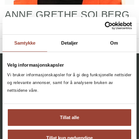
ANNE GRETHE SOLBERG
TITLES
Samtykke
Detaljer
Om
BIBLIOGRAPHY
2017 - Kjønnsbalanse i ledelse
Filter
Velg informasjonskapsler
2015 - Et helt menneske i en halv kropp
All, All, All
Vi bruker informasjonskapsler for å gi deg funksjonelle nettsider
+
CATEGORY
og relevante annonser, samt for å analysere bruken av
A Whole Person in Half a Body
:
En historie om mestring
nettsidene våre.
All
Facebook
Instagram
Anne Grethe Solberg
Self Help (1)
Innbundet
Bokmål
2015
AGENCY
Tillat alle
About
Contact
Tillat kun nødvendige
Cookies