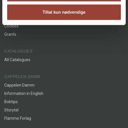
AGENCY
Crafts and Hobbies (1)
About
Tillat kun nødvendige
+
STATUS
Contact
The Cakes We Love
Elin Vatnar Nilsen
All
Cookies
Innbundet
Bokmål
2023
Upcoming releases (1)
Grants
+
AGE
CATALOGUES
All
All Catalogues
3 - 5 years (2)
The Christmas Baking Book
6 - 9 years (2)
Elin Vatnar Nilsen
CAPPELEN DAMM
Innbundet
Bokmål
2026
Cappelen Damm
Information in English
Boktips
Storytel
DESSERTS
: Konditorens beste
oppskrifter
Flamme Forlag
Elin Vatnar Nilsen