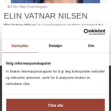
© Foto: Mari Svenningsen
ELIN VATNAR NILSEN
Elin Vatnar Nilsen
is a confectioner and has operated the
popular blog
krem.no
since 1999. She is the author of
several cooking and baking books.
Samtykke
Detaljer
Om
TITLES
BIBLIOGRAPHY
Velg informasjonskapsler
2024 - Min første bakebok
Filter
Vi bruker informasjonskapsler for å gi deg funksjonelle nettsider
2023 - Kakene vi elsker
og relevante annonser, samt for å analysere bruken av
All, All, All, All, All
2018 - Desserter
nettsidene våre.
+
CATEGORY
My First Baking Book
Elin Vatnar Nilsen
All
Facebook
Instagram
Innbundet
Bokmål
2024
Cook Books (4)
Tillat alle
Children's Books (2)