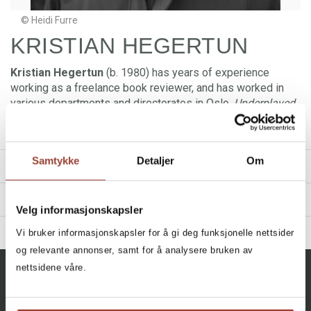
© Heidi Furre
KRISTIAN HEGERTUN
Kristian Hegertun
(b. 1980) has years of experience
working as a freelance book reviewer, and has worked in
various departments and directorates in Oslo.
Underplayed
is his literary debut. Hegertun lives in Oslo, where he grew
up.
Samtykke
Detaljer
Om
TITLES
REVIEWS
Velg informasjonskapsler
«Kristian Hegertuns
Underspill
er en konfronterende og
Filter
BIBLIOGRAPHY
Vi bruker informasjonskapsler for å gi deg funksjonelle nettsider
spenningsfylt debutroman som tar oss inn bak maktas
og relevante annonser, samt for å analysere bruken av
lukkede dører. (...) Fra romanens start skapes en spenning, i
All, All, All
2024 - Underspill
nettsidene våre.
klassisk krimformat. (...) Forfatteren har et originalt blikk for
+
CATEGORY
detaljer og en språklig teft som gir liv til mennesket på
Underplayed
Kristian Hegertun
begge sider av tastetrykket.»
All