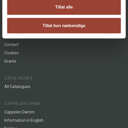
Innbundet
Bokmål
2024
Literature and Fiction (1)
Sigrid Elise Strømmen, Vårt Land
Tillat alle
Underspill
Facebook
Instagram
Tillat kun nødvendige
AGENCY
About
Contact
Cookies
Grants
CATALOGUES
All Catalogues
CAPPELEN DAMM
Cappelen Damm
Information in English