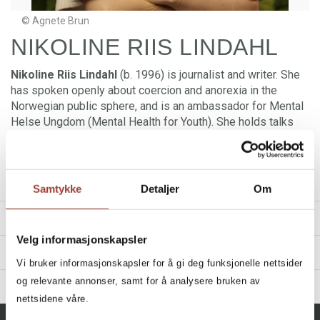
© Agnete Brun
NIKOLINE RIIS LINDAHL
Nikoline Riis Lindahl
(b. 1996) is journalist and writer. She
has spoken openly about coercion and anorexia in the
Norwegian public sphere, and is an ambassador for Mental
Helse Ungdom (Mental Health for Youth). She holds talks
across Norway on mental health, coercion and how to help
youths in vulnerable situations. In 2025 she received the
Prize for Promotion of Freedom of Expression.
If I were
Agnes
(2026) is her fiction debut.
Samtykke
Detaljer
Om
TITLES
Velg informasjonskapsler
REVIEWS
Vi bruker informasjonskapsler for å gi deg funksjonelle nettsider
«Nikoline Riis Lindahl (30) brakdebuterer som
og relevante annonser, samt for å analysere bruken av
Filter
BIBLIOGRAPHY
romanforfatter med et sårt og sterkt portrett av en
nettsidene våre.
oppvekst i sviktende omgivelser.»
All, All
2026 - Hvis jeg var Agnes