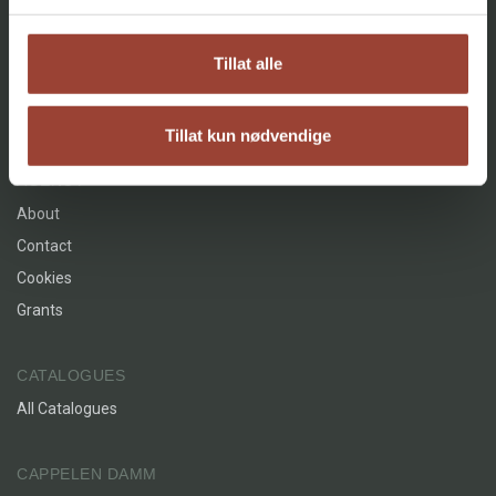
«Lindahls tette sammenveving av form og innhold vitner om
If I Were Agnes
en stor litterær bevissthet.»
Nikoline Riis Lindahl
Tillat alle
Joakim Tjøstheim, Dagbladet
Innbundet
Bokmål
2026
Hvis jeg var Agnes
Facebook
Instagram
Tillat kun nødvendige
AGENCY
About
Contact
Cookies
Grants
CATALOGUES
All Catalogues
CAPPELEN DAMM