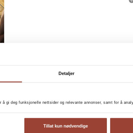
No
P
Detaljer
r å gi deg funksjonelle nettsider og relevante annonser, samt for å ana
zza hjemme på ditt eget
Tillat kun nødvendige
MORE BOOKS BY J
fekte pizzadeigen og