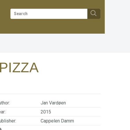
 PIZZA
thor:
Jan Vardøen
ar:
2015
blisher:
Cappelen Damm
SBN/EAN:
9788202471613