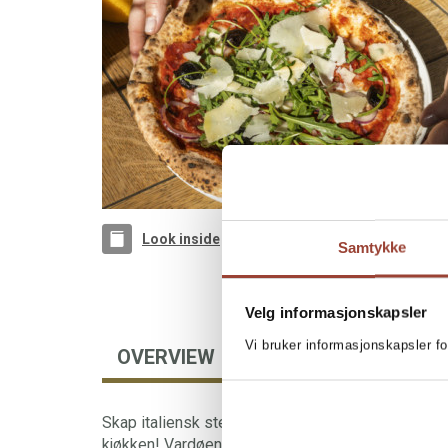
Look inside
Samtykke
Velg informasjonskapsler
Vi bruker informasjonskapsler fo
OVERVIEW
Skap italiensk stemning og lag verdens beste pi
kjøkken! Vardøen viser hvordan du lager den per