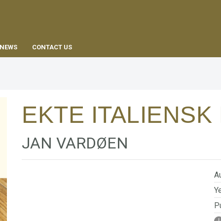
EN
NEWS
CONTACT US
EKTE ITALIENSK
JAN VARDØEN
Au
Ye
Pu
I