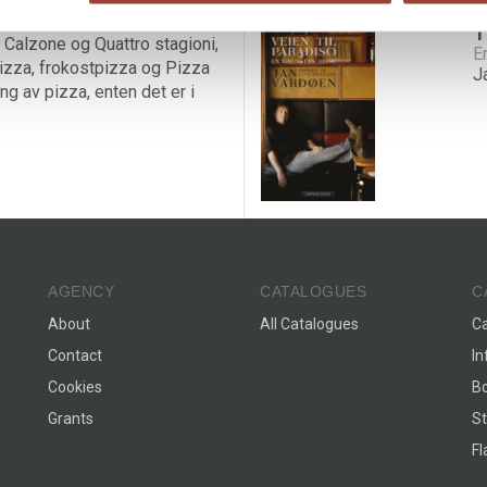
ydelige pizzaer –
T
 Calzone og Quattro stagioni,
E
zza, frokostpizza og Pizza
J
ng av pizza, enten det er i
AGENCY
CATALOGUES
C
About
All Catalogues
C
Contact
In
Cookies
Bo
Grants
St
F