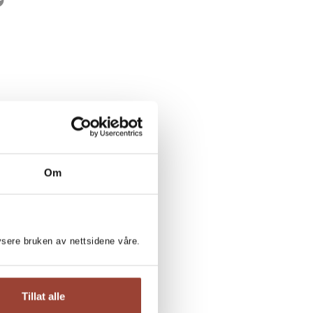
rwegian title:
Ekte italiensk pizza
ages:
188
Om
lysere bruken av nettsidene våre.
Tillat alle
AN VARDØEN: