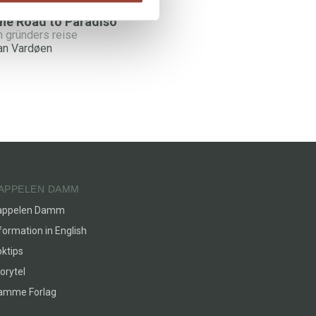
he Road to Paradiso
n gründers reise
an Vardøen
APPELEN DAMM
appelen Damm
formation in English
ktips
orytel
lamme Forlag