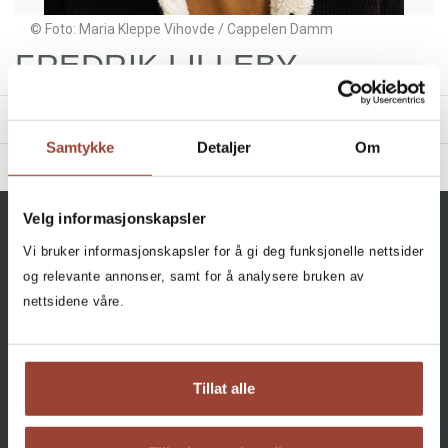
© Foto: Maria Kleppe Vihovde / Cappelen Damm
FREDRIK LILLEBY
TITLES
Samtykke
Detaljer
Om
BIBLIOGRAPHY
2024 - Norges fremste Thomas Mann-ekspert
Filter
Velg informasjonskapsler
2020 - Sorenskriveren som ville bli gatefotograf
All, All, All
Vi bruker informasjonskapsler for å gi deg funksjonelle nettsider
+
og relevante annonser, samt for å analysere bruken av
CATEGORY
The Most Prominent Thomas
nettsidene våre.
Mann-expert in Norway
All
Facebook
Instagram
Fredrik Lilleby
Literature and Fiction (2)
Innbundet
Bokmål
2024
AGENCY
Tillat alle
About
Contact