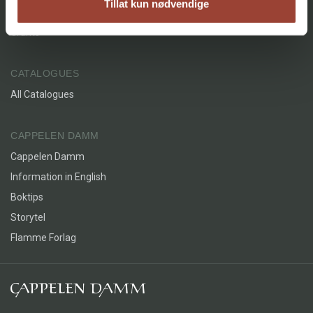
Tillat kun nødvendige
Cookies
The Magistrate who Wanted to
Grants
Be a Street Photographer
Fredrik Lilleby
CATALOGUES
Innbundet
Bokmål
2020
All Catalogues
CAPPELEN DAMM
Cappelen Damm
Information in English
Boktips
Storytel
Flamme Forlag