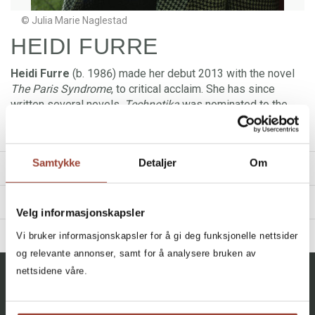
© Julia Marie Naglestad
HEIDI FURRE
Heidi Furre
(b. 1986) made her debut 2013 with the novel
The Paris Syndrome
, to critical acclaim. She has since
written several novels.
Technotika
was nominated to the
Brage Prize 2024. In addition to writing, Heidi spends the
majority of her time working as a photographer.
Samtykke
Detaljer
Om
TITLES
REVIEWS
Velg informasjonskapsler
«Heidi Furre har et eget blikk for det absurde og nesten
Filter
BIBLIOGRAPHY
Vi bruker informasjonskapsler for å gi deg funksjonelle nettsider
avvæpnende, selv om hun aldri firer på intensiteten i den
og relevante annonser, samt for å analysere bruken av
dype, forvirrende sorgen. Det er – av alle ting –
All, All, All
2024 - Technotika
nettsidene våre.
forfriskende lesning.»
+
2021 - Makta
CATEGORY
Technotika
Inger Bentzrud, Dagbladet
Heidi Furre
2018 - Dyret
All
Technotika