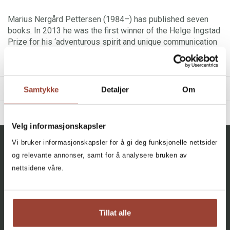
Marius Nergård Pettersen (1984–) has published seven
books. In 2013 he was the first winner of the Helge Ingstad
Prize for his ‘adventurous spirit and unique communication
skills.’
TITLES
Samtykke
Detaljer
Om
BIBLIOGRAPHY
Velg informasjonskapsler
2016 - Mikroeventyr
Filter
Vi bruker informasjonskapsler for å gi deg funksjonelle nettsider
2013 - Oslos nære villmark
All, All
og relevante annonser, samt for å analysere bruken av
nettsidene våre.
Mini-Adventures
Mikkel Soya Bølstad
og
Marius Nergård
Facebook
Instagram
Pettersen
Innbundet
Bokmål
2016
Tillat alle
AGENCY