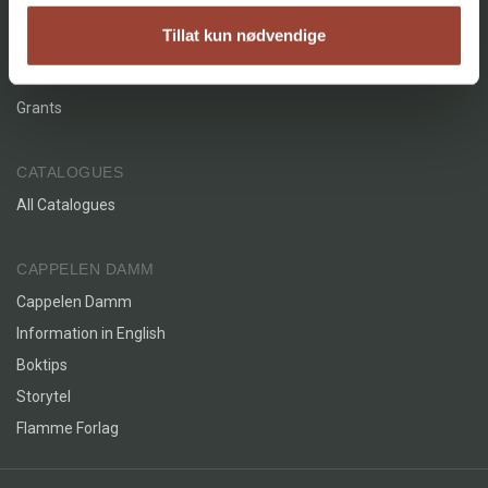
About
Tillat kun nødvendige
Contact
Cookies
Grants
CATALOGUES
All Catalogues
CAPPELEN DAMM
Cappelen Damm
Information in English
Boktips
Storytel
Flamme Forlag