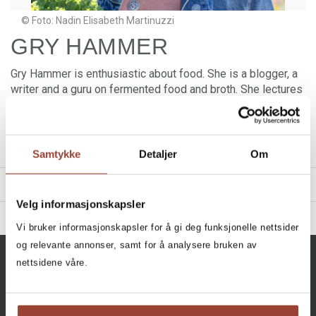
© Foto: Nadin Elisabeth Martinuzzi
GRY HAMMER
Gry Hammer is enthusiastic about food. She is a blogger, a
writer and a guru on fermented food and broth. She lectures
and runs courses on fermentation and traditional food
culture and was awarded the prestigious food prize
Matprisen 2017 as the best blogger. She is mother of four
children and lives on the Røyse Peninsula in Ringerike.
Samtykke
Detaljer
Om
TITLES
Velg informasjonskapsler
BIBLIOGRAPHY
Vi bruker informasjonskapsler for å gi deg funksjonelle nettsider
2023 - Gladere mage, gladere deg
og relevante annonser, samt for å analysere bruken av
Filter
nettsidene våre.
2020 - Eteriske oljer for kropp, sjel og sinn
All, All, All
2016 - Fermentering
+
CATEGORY
Happy Tummy, Happy You
: Maten