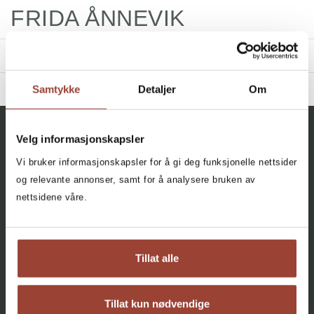
FRIDA ÅNNEVIK
TITLES
Samtykke
Detaljer
Om
BIBLIOGRAPHY
2015 - Volum
Filter
Velg informasjonskapsler
All, All, All
Vi bruker informasjonskapsler for å gi deg funksjonelle nettsider
+
AGE
Volume
: En spilleliste
og relevante annonser, samt for å analysere bruken av
Pedro Carmona-Alvarez
,
Aslak Dørum
All
nettsidene våre.
Facebook
Instagram
,
Lars Elling
,
Liv Eirill Evensen
,
Tania
10+ (1)
Kjeldset
,
Hans Petter Laberg
,
Stein
Erik Lunde
,
Arne Svingen
og
Frida
AGENCY
Ånnevik
About
Tillat alle
Innbundet
Bokmål
2015
Contact
Cookies
Tillat kun nødvendige