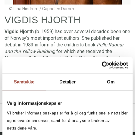
© Lina Hindrum / Cappelen Damm
VIGDIS HJORTH
Vigdis Hjorth
(b. 1959) has over several decades been one
of Norway’s most important authors. She published her
debut in 1983 in form of the children’s book
Pelle-Ragnar
and the Yellow Building
, for which she received the
Norwegian Cultural Council’s Debut Prize. Since then, she
has had a prolific and award-winning authorship, writing for
both children and adults. She has won several awards in
Norway and has been nominated twice for the Nordic
Read more
Samtykke
Detaljer
Om
Council Literature Prize so far, for
Will and Testament
(2016) and
Is Mother Dead
(2020).
TITLES
Hjorth writes existential books about human conditions and
Velg informasjonskapsler
life choices, and throws a sharp gaze at current topics in
REVIEWS
Vi bruker informasjonskapsler for å gi deg funksjonelle nettsider
the contemporary time. With novels such as
Long Live the
Post Horn!
(2012) she has made her mark as a fearless
«En nydelig liten roman ... Forfatteren som ser det store i
og relevante annonser, samt for å analysere bruken av
Filter
BIBLIOGRAPHY
political author. Her big breakthrough came in 2016 with
Will
det lille. Som fanger opp mennesker rundt seg, tenker og
nettsidene våre.
and Testament
, which became an instant favourite among
undrer.»
All, All, All, All